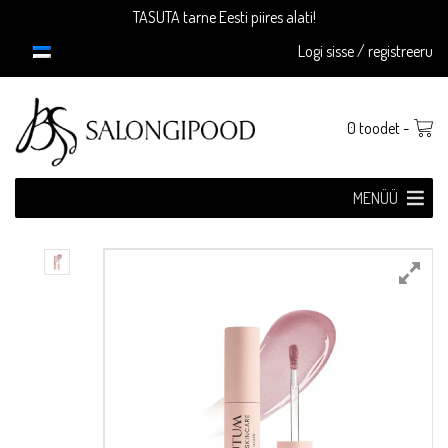
Skip
TASUTA tarne Eesti piires alati!
to
Logi sisse / registreeru
content
0 toodet -
MENÜÜ