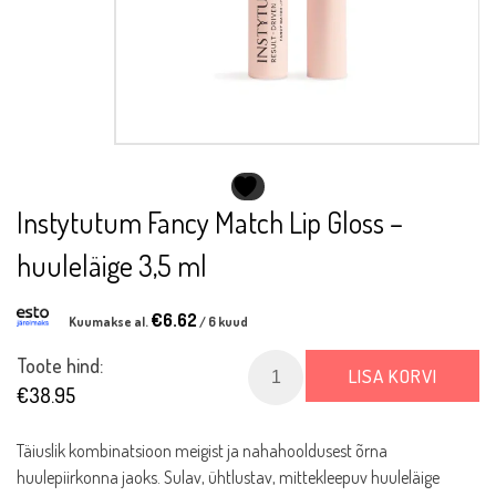
Instytutum Fancy Match Lip Gloss –
huuleläige 3,5 ml
€
6.62
Kuumakse al.
/ 6 kuud
Instytutum
Toote hind:
LISA KORVI
Fancy
€
38.95
Match
Lip
Täiuslik kombinatsioon meigist ja nahahooldusest õrna
Gloss
huulepiirkonna jaoks. Sulav, ühtlustav, mittekleepuv huuleläige
-