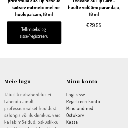
pHformula SOS Lip Rescue
Teoxane 3D Lip Care –
TETRA-DI-T-BUTYL HYDROXYHYDROCINNAMATE, CAPRYLIC/CAPRIC
– kaitsev mitmetoimeline
huulte volüümi parandaja,
TRIGLYCERIDE, CI 15850 / RED 7, CETEARYL ETHYLHEXANOATE,
huulepalsam, 10 ml
10 ml
BUTYLENE/ETHYLENE/STYRENE COPOLYMER, CI 19140 / YELLOW 5
LAKE, CI 77491 / IRON OXIDES, CI 42090 / BLUE 1 LAKE,
€
29.95
TOCOPHEROL, TIN OXIDE, SORBITAN ISOSTEARATE, ACMELLA
Tellimiseks logi
OLERACEA EXTRACT, BHT, PORTULACA PILOSA EXTRACT, AQUA /
sisse/registreeru
WATER, SUCROSE COCOATE, CI 77499 / IRON OXIDES, ALCOHOL,
PALMITOYL TRIPEPTIDE-38.
Meie lugu
Minu konto
Täiuslik nahahooldus ei
Logi sisse
tähenda ainult
Registreeri konto
professionaalset hooldust
Minu andmed
salongis või ilukliinikus, vaid
Ostukorv
ka läbimõeldud, oskuslikku
Kassa