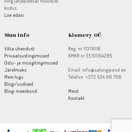
ning järjepidevat hooldust
kodus..
Loe edasi
Muu info
Kismery OÜ
Võta ühendust
Reg. nr:11376116
Privaatsustingimused
KMKR nr EE101154295
Ostu- ja müügitingimused
Järelmaks
Email: info@salongipood.ee
Meie lugu
Telefon: +372 534 99 706
Blogi/uudised
Blogi meeskond
Meist
Kontakt