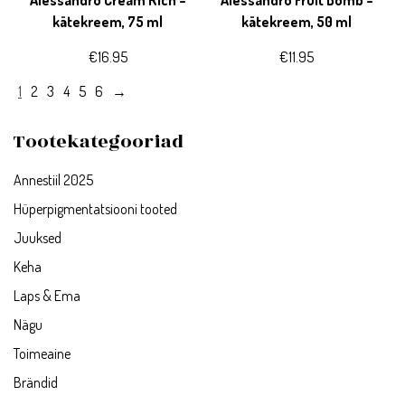
Alessandro Cream Rich –
Alessandro Fruit Bomb –
kätekreem, 75 ml
kätekreem, 50 ml
€
16.95
€
11.95
1
2
3
4
5
6
→
Tootekategooriad
Annestiil 2025
Hüperpigmentatsiooni tooted
Juuksed
Keha
Laps & Ema
Nägu
Toimeaine
Brändid