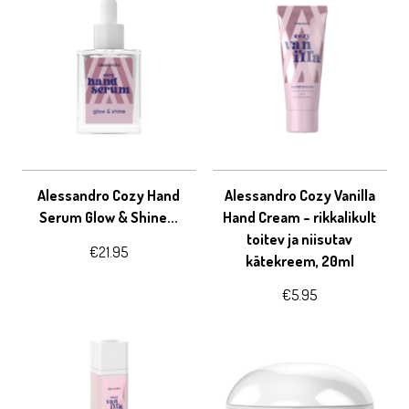
Alessandro Cozy Hand
Alessandro Cozy Vanilla
Serum Glow & Shine...
Hand Cream – rikkalikult
toitev ja niisutav
€
21.95
kätekreem, 20ml
€
5.95