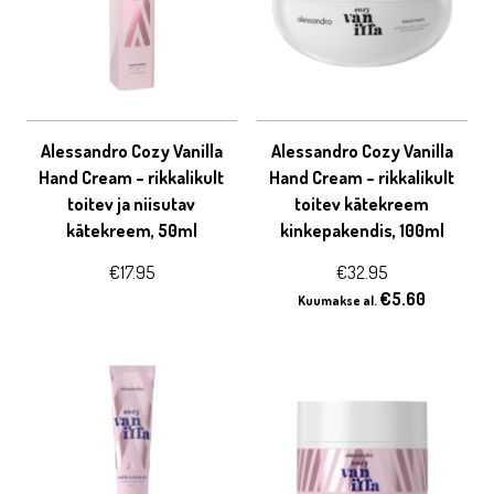
Alessandro Cozy Vanilla
Alessandro Cozy Vanilla
Hand Cream – rikkalikult
Hand Cream – rikkalikult
toitev ja niisutav
toitev kätekreem
kätekreem, 50ml
kinkepakendis, 100ml
€
17.95
€
32.95
€
5.60
Kuumakse al.