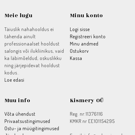
Meie lugu
Minu konto
Täiuslik nahahooldus ei
Logi sisse
tähenda ainult
Registreeri konto
professionaalset hooldust
Minu andmed
salongis või ilukliinikus, vaid
Ostukorv
ka läbimõeldud, oskuslikku
Kassa
ning järjepidevat hooldust
kodus..
Loe edasi
Muu info
Kismery OÜ
Võta ühendust
Reg. nr:11376116
Privaatsustingimused
KMKR nr EE101154295
Ostu- ja müügitingimused