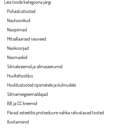
Leia toode kategooria järgi
Puhastustooted
Näotoonikud
Näopiimad
Mitsellaarsed näoveed
Näokoorijad
Näomaskid
Silmakreemid ja silmaseerumid
Huultehooldus
Hooldustooted ripsmetele ja kulmudele
Silmameigieemaldajad
BB ja CC kreemid
Pärast esteetilisi protseduure nahka rahustavad tooted
Iluvitamiinid