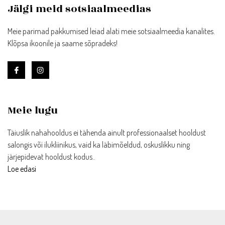
Jälgi meid sotsiaalmeedias
Meie parimad pakkumised leiad alati meie sotsiaalmeedia kanalites.
Klõpsa ikoonile ja saame sõpradeks!
Meie lugu
Täiuslik nahahooldus ei tähenda ainult professionaalset hooldust
salongis või ilukliinikus, vaid ka läbimõeldud, oskuslikku ning
järjepidevat hooldust kodus..
Loe edasi