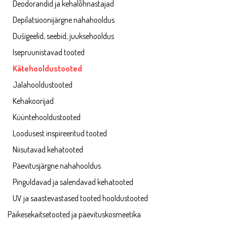
Deodorandid ja kehalõhnastajad
Depilatsioonijärgne nahahooldus
Dušigeelid, seebid, juuksehooldus
Isepruunistavad tooted
Kätehooldustooted
Jalahooldustooted
Kehakoorijad
Küüntehooldustooted
Loodusest inspireeritud tooted
Niisutavad kehatooted
Päevitusjärgne nahahooldus
Pinguldavad ja salendavad kehatooted
UV ja saastevastased tooted hooldustooted
Päikesekaitsetooted ja päevituskosmeetika