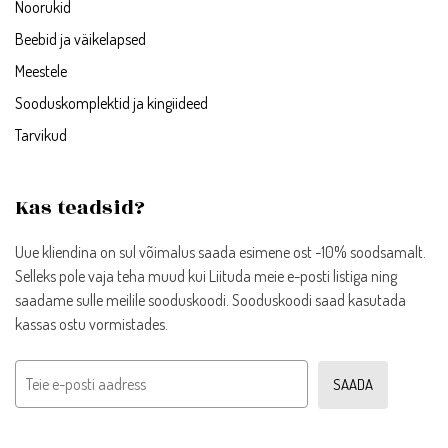
Noorukid
Beebid ja väikelapsed
Meestele
Sooduskomplektid ja kingiideed
Tarvikud
Kas teadsid?
Uue kliendina on sul võimalus saada esimene ost -10% soodsamalt.
Selleks pole vaja teha muud kui Liituda meie e-posti listiga ning
saadame sulle meilile sooduskoodi. Sooduskoodi saad kasutada
kassas ostu vormistades.