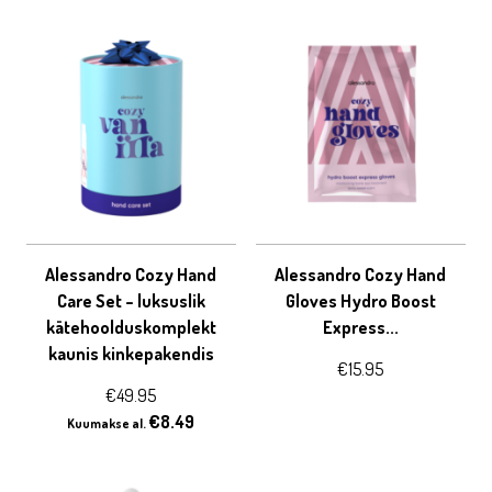
Alessandro Cozy Hand
Alessandro Cozy Hand
Care Set – luksuslik
Gloves Hydro Boost
kätehoolduskomplekt
Express...
kaunis kinkepakendis
€
15.95
€
49.95
€
8.49
Kuumakse al.