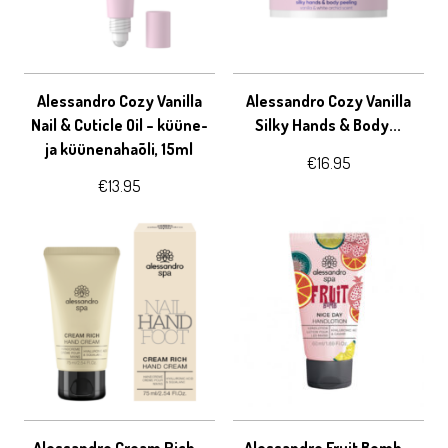
Alessandro Cozy Vanilla
Alessandro Cozy Vanilla
Nail & Cuticle Oil – küüne-
Silky Hands & Body...
ja küünenahaõli, 15ml
€
16.95
€
13.95