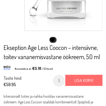
Ekseption Age Less Coocon – intensiivne,
toitev vananemisvastane öökreem, 50 ml
€
5.10
Kuumakse al.
/ 12 kuud
Ekseption
Toote hind:
LISA KORVI
Age
€
59.95
Less
Coocon
Intensiivselt toitev ja nahka hooldav vananemisvastane
-
öökreem. Age Less Cocoon sisaldab kombineeritult 3peptiidi ja
intensiivne,