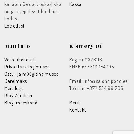
ka läbimõeldud, oskuslikku
Kassa
ning järjepidevat hooldust
kodus..
Loe edasi
Muu info
Kismery OÜ
Võta ühendust
Reg. nr:11376116
Privaatsustingimused
KMKR nr EE101154295
Ostu- ja müügitingimused
Järelmaks
Email: info@salongipood.ee
Meie lugu
Telefon: +372 534 99 706
Blogi/uudised
Blogi meeskond
Meist
Kontakt