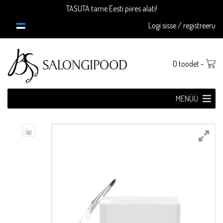
Skip
TASUTA tarne Eesti piires alati!
to
Logi sisse / registreeru
content
0 toodet -
MENÜÜ