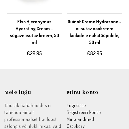
Elsa Hjeronymus
Guinot Creme Hydrazone -
Hydrating Cream –
niisutav näokreem
sügavniisutav kreem, 50
kõikidele nahatüüpidele,
ml
50 ml
€
29.95
€
82.95
Meie lugu
Minu konto
Täiuslik nahahooldus ei
Logi sisse
tähenda ainult
Registreeri konto
professionaalset hooldust
Minu andmed
salongis või ilukliinikus, vaid
Ostukorv