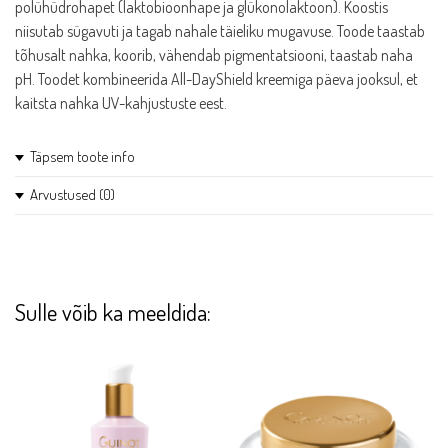
polühüdrohapet (laktobioonhape ja glükonolaktoon). Koostis
toitev
niisutab sügavuti ja tagab nahale täieliku mugavuse. Toode taastab
vananemisvastane
tõhusalt nahka, koorib, vähendab pigmentatsiooni, taastab naha
öökreem,
pH. Toodet kombineerida All-DayShield kreemiga päeva jooksul, et
50
kaitsta nahka UV-kahjustuste eest.
ml
kogus
Täpsem toote info
Arvustused (0)
Age Less Cocoon sisaldab kombineeritult 3peptiidi ja
polühüdrohapet (laktobioonhape ja glükonolaktoon). Koostis
Arvustused
niisutab sügavuti ja tagab nahale täieliku mugavuse.
Tooteülevaateid veel ei ole.
Toode taastab tõhusalt nahka, koorib, vähendab pigmentatsiooni,
Sulle võib ka meeldida:
taastab naha pH. Toodet kombineerida All-DayShield kreemiga
Ole esimene, kes hindab toodet “Ekseption
päeva jooksul, et kaitsta nahka UV-kahjustuste eest.
Age Less Coocon – intensiivne, toitev
Toimed:
vananemisvastane öökreem, 50 ml”
– naha loomuliku pH taastamine;
Arvustuse lisamiseks
logi sisse
.