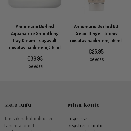
Annemarie Börlind
Annemarie Börlind BB
Aquanature Smoothing
Cream Beige – tooniv
Day Cream – sügavalt
niisutav näokreem, 50 ml
niisutav näokreem, 50 ml
€
25.95
€
36.95
Loe edasi
Loe edasi
Meie lugu
Minu konto
Täiuslik nahahooldus ei
Logi sisse
tähenda ainult
Registreeri konto