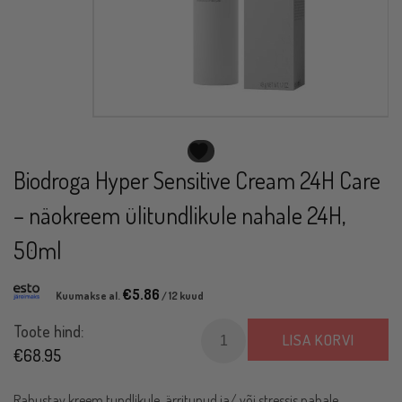
Biodroga Hyper Sensitive Cream 24H Care
– näokreem ülitundlikule nahale 24H,
50ml
€
5.86
Kuumakse al.
/ 12 kuud
Biodroga
Toote hind:
LISA KORVI
Hyper
€
68.95
Sensitive
Cream
Rahustav kreem tundlikule, ärritunud ja/ või stressis nahale.