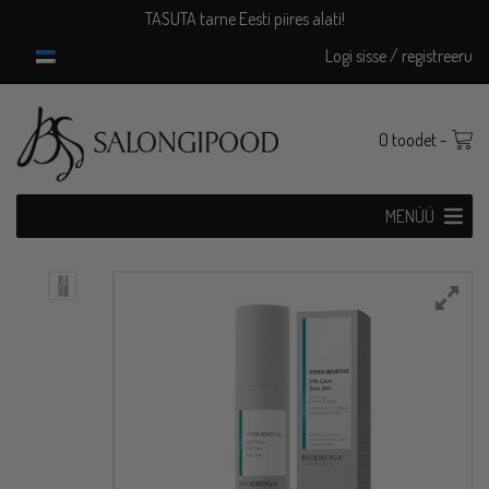
Skip
TASUTA tarne Eesti piires alati!
to
Logi sisse / registreeru
content
0 toodet -
MENÜÜ