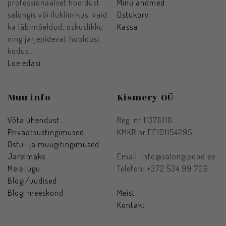
professionaalset hooldust
Minu andmed
salongis või ilukliinikus, vaid
Ostukorv
ka läbimõeldud, oskuslikku
Kassa
ning järjepidevat hooldust
kodus..
Loe edasi
Muu info
Kismery OÜ
Võta ühendust
Reg. nr:11376116
Privaatsustingimused
KMKR nr EE101154295
Ostu- ja müügitingimused
Järelmaks
Email: info@salongipood.ee
Meie lugu
Telefon: +372 534 99 706
Blogi/uudised
Blogi meeskond
Meist
Kontakt