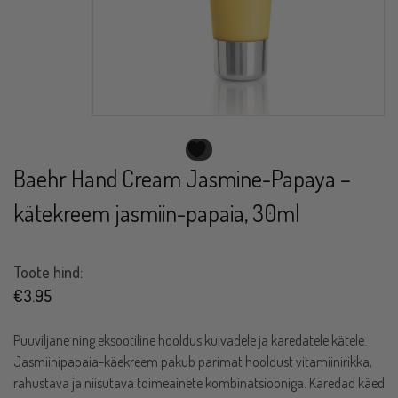
Baehr Hand Cream Jasmine-Papaya –
kätekreem jasmiin-papaia, 30ml
Toote hind:
€
3.95
Puuviljane ning eksootiline hooldus kuivadele ja karedatele kätele.
Jasmiinipapaia-käekreem pakub parimat hooldust vitamiinirikka,
rahustava ja niisutava toimeainete kombinatsiooniga. Karedad käed