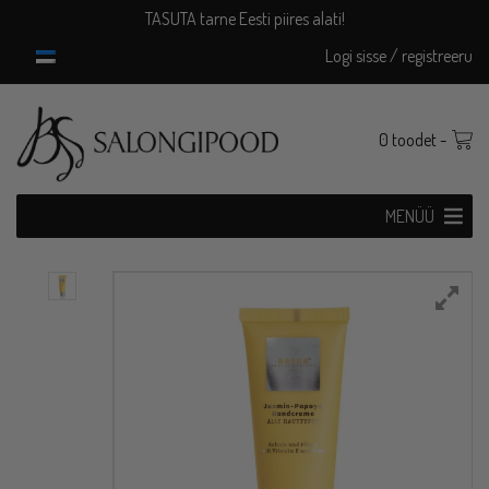
Skip
TASUTA tarne Eesti piires alati!
to
Logi sisse / registreeru
content
0 toodet -
MENÜÜ