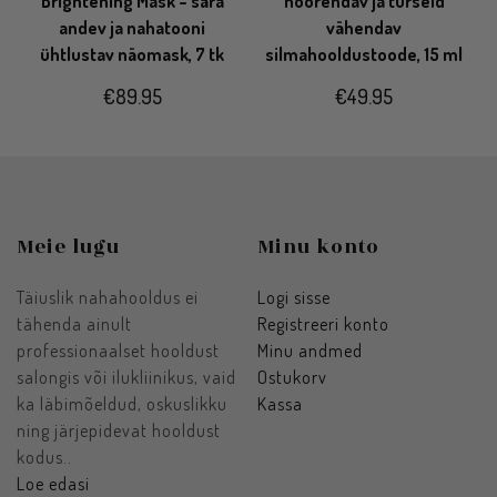
Brightening Mask – sära
noorendav ja turseid
andev ja nahatooni
vähendav
ühtlustav näomask, 7 tk
silmahooldustoode, 15 ml
€
89.95
€
49.95
Meie lugu
Minu konto
Täiuslik nahahooldus ei
Logi sisse
tähenda ainult
Registreeri konto
professionaalset hooldust
Minu andmed
salongis või ilukliinikus, vaid
Ostukorv
ka läbimõeldud, oskuslikku
Kassa
ning järjepidevat hooldust
kodus..
Loe edasi